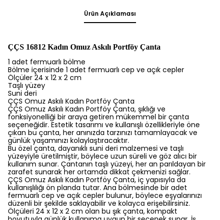
Ürün Açıklaması
ÇÇS 16812 Kadın Omuz Askılı Portföy Çanta
1 adet fermuarlı bölme
Bölme içerisinde 1 adet fermuarlı cep ve açık cepler
Ölçüler 24 x 12 x 2 cm
Taşlı yüzey
Suni deri
ÇÇS Omuz Askılı Kadın Portföy Çanta
ÇÇS Omuz Askılı Kadın Portföy Çanta, şıklığı ve
fonksiyonelliği bir araya getiren mükemmel bir çanta
seçeneğidir. Estetik tasarımı ve kullanışlı özellikleriyle öne
çıkan bu çanta, her anınızda tarzınızı tamamlayacak ve
günlük yaşamınızı kolaylaştıracaktır.
Bu özel çanta, dayanıklı suni deri malzemesi ve taşlı
yüzeyiyle üretilmiştir, böylece uzun süreli ve göz alıcı bir
kullanım sunar. Çantanın taşlı yüzeyi, her an parıldayan bir
zarafet sunarak her ortamda dikkat çekmenizi sağlar.
ÇÇS Omuz Askılı Kadın Portföy Çanta, iç yapısıyla da
kullanışlılığı ön planda tutar. Ana bölmesinde bir adet
fermuarlı cep ve açık cepler bulunur, böylece eşyalarınızı
düzenli bir şekilde saklayabilir ve kolayca erişebilirsiniz.
Ölçüleri 24 x 12 x 2 cm olan bu şık çanta, kompakt
boyutuyla günlük kullanıma uygun bir seçenek sunar. İş