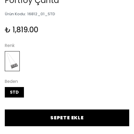
Portföy Çanta
Ürün Kodu
:
16812_01_STD
₺ 1,819.00
Renk
Beden
STD
SEPETE EKLE