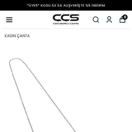
*ÜYE5* KODU ILE İLK ALIŞVERIŞTE %5 İNDIRIM
0
KADIN ÇANTA