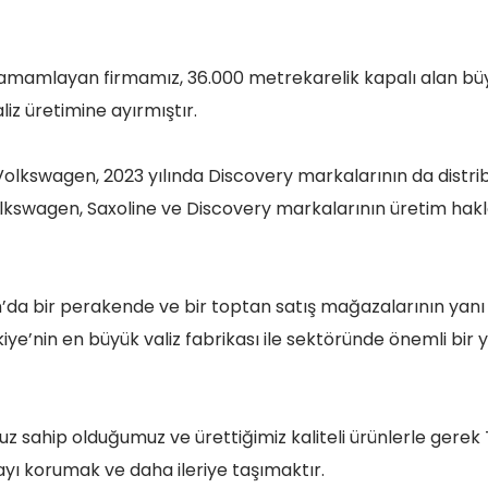
ı tamamlayan firmamız, 36.000 metrekarelik kapalı alan bü
liz üretimine ayırmıştır.
 Volkswagen, 2023 yılında Discovery markalarının da distrib
swagen, Saxoline ve Discovery markalarının üretim haklar
da bir perakende ve bir toptan satış mağazalarının yanı 
iye’nin en büyük valiz fabrikası ile sektöründe önemli bir y
sahip olduğumuz ve ürettiğimiz kaliteli ürünlerle gerek 
yı korumak ve daha ileriye taşımaktır.