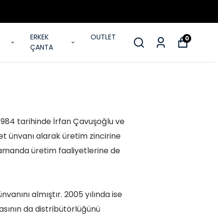
ERKEK
OUTLET
0
ÇANTA
.1984 tarihinde İrfan Çavuşoğlu ve
et ünvanı alarak üretim zincirine
zamanda üretim faaliyetlerine de
vanını almıştır. 2005 yılında ise
asının da distribütörlüğünü