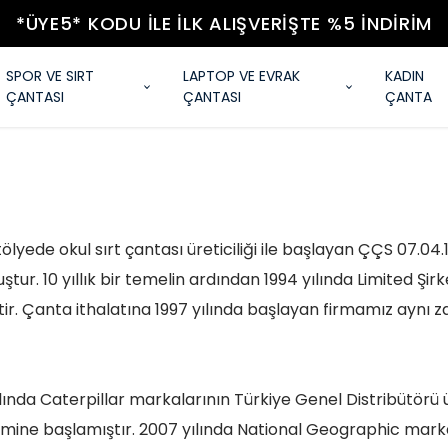
*ÜYE5* KODU ILE İLK ALIŞVERIŞTE %5 İNDIRIM
SPOR VE SIRT
LAPTOP VE EVRAK
KADIN
ÇANTASI
ÇANTASI
ÇANTA
tölyede okul sırt çantası üreticiliği ile başlayan ÇÇS 07.04
ur. 10 yıllık bir temelin ardından 1994 yılında Limited Şirk
tir. Çanta ithalatına 1997 yılında başlayan firmamız aynı 
ında Caterpillar markalarının Türkiye Genel Distribütörü ün
timine başlamıştır. 2007 yılında National Geographic mark