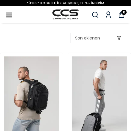
*ÜYE5* KODU ILE İLK ALIŞVERIŞTE %5 İNDIRIM
0
Son eklenen