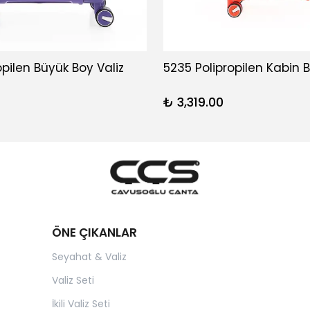
opilen Büyük Boy Valiz
5235 Polipropilen Kabin B
₺ 3,319.00
ÖNE ÇIKANLAR
Seyahat & Valiz
Valiz Seti
İkili Valiz Seti