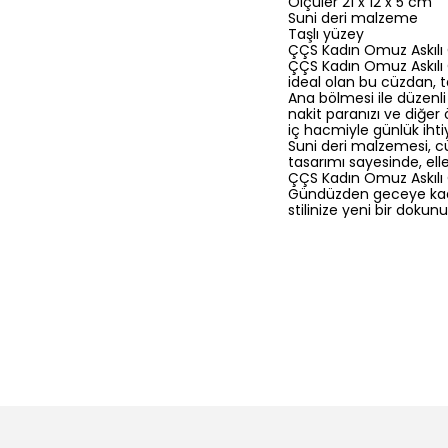
Ölçüler 21 x 12 x 5 cm
Suni deri malzeme
Taşlı yüzey
ÇÇS Kadın Omuz Askılı
ÇÇS Kadın Omuz Askılı Cü
ideal olan bu cüzdan, ta
Ana bölmesi ile düzenli
nakit paranızı ve diğer 
iç hacmiyle günlük ihti
Suni deri malzemesi, cüz
tasarımı sayesinde, eller
ÇÇS Kadın Omuz Askılı
Gündüzden geceye kadar
stilinize yeni bir dokunu