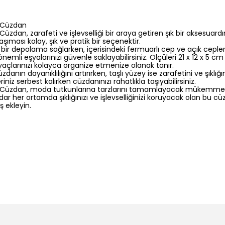
 Cüzdan
zdan, zarafeti ve işlevselliği bir araya getiren şık bir aksesuardı
şıması kolay, şık ve pratik bir seçenektir.
 bir depolama sağlarken, içerisindeki fermuarlı cep ve açık cepler 
önemli eşyalarınızı güvenle saklayabilirsiniz. Ölçüleri 21 x 12 x 5 
yaçlarınızı kolayca organize etmenize olanak tanır.
danın dayanıklılığını artırırken, taşlı yüzey ise zarafetini ve şıklığ
iniz serbest kalırken cüzdanınızı rahatlıkla taşıyabilirsiniz.
 Cüzdan, moda tutkunlarına tarzlarını tamamlayacak mükemmel 
 her ortamda şıklığınızı ve işlevselliğinizi koruyacak olan bu c
ş ekleyin.