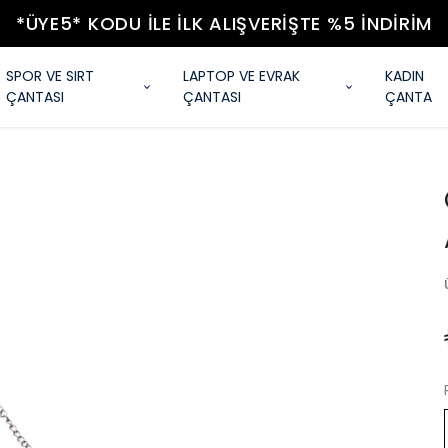
*ÜYE5* KODU ILE İLK ALIŞVERIŞTE %5 İNDIRIM
SPOR VE SIRT
LAPTOP VE EVRAK
KADIN
ÇANTASI
ÇANTASI
ÇANTA