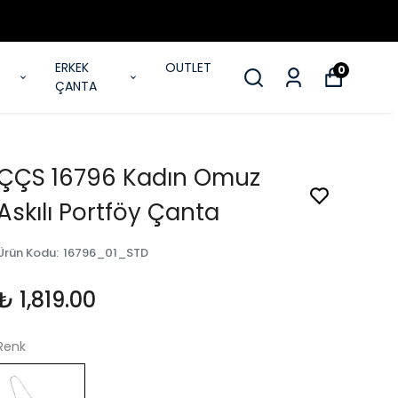
ERKEK
OUTLET
0
ÇANTA
ÇÇS 16796 Kadın Omuz
Askılı Portföy Çanta
Ürün Kodu
:
16796_01_STD
₺ 1,819.00
Renk