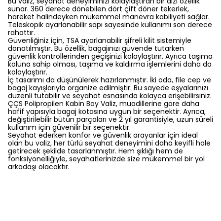
Bu valiz, seyahat deneyiminizi kolaylaştıran bir dizi özellik
sunar. 360 derece dönebilen dört çift döner tekerlek,
hareket halindeyken mükemmel manevra kabiliyeti sağlar.
Teleskopik ayarlanabilir sapı sayesinde kullanımı son derece
rahattır.
Güvenliğiniz için, TSA ayarlanabilir şifreli kilit sistemiyle
donatılmıştır. Bu özellik, bagajınızı güvende tutarken
güvenlik kontrollerinden geçişinizi kolaylaştırır. Ayrıca taşıma
koluna sahip olması, taşıma ve kaldırma işlemlerini daha da
kolaylaştırır.
İç tasarımı da düşünülerek hazırlanmıştır. İki oda, file cep ve
bagaj kayışlarıyla organize edilmiştir. Bu sayede eşyalarınızı
düzenli tutabilir ve seyahat esnasında kolayca erişebilirsiniz.
ÇÇS Polipropilen Kabin Boy Valiz, muadillerine göre daha
hafif yapısıyla bagaj kotasına uygun bir seçenektir. Ayrıca,
değiştirilebilir bütün parçaları ve 2 yıl garantisiyle, uzun süreli
kullanım için güvenilir bir seçenektir.
Seyahat ederken konfor ve güvenlik arayanlar için ideal
olan bu valiz, her türlü seyahat deneyimini daha keyifli hale
getirecek şekilde tasarlanmıştır. Hem şıklığı hem de
fonksiyonelliğiyle, seyahatlerinizde size mükemmel bir yol
arkadaşı olacaktır.