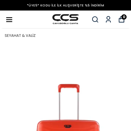
*ÜYE5* KODU ILE İLK ALIŞVERIŞTE %5 İNDIRIM
0
SEYAHAT & VALİZ