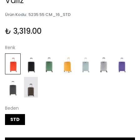
Valiz
Ürün Kodu
:
5235 55 CM_16_STD
₺ 3,319.00
Renk
Beden
STD