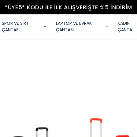
*ÜYE5* KODU ILE İLK ALIŞVERIŞTE %5 İNDIRIM
SPOR VE SIRT
LAPTOP VE EVRAK
KADIN
ÇANTASI
ÇANTASI
ÇANTA