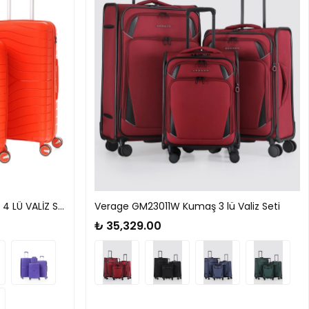
ÇÇS 5242-5262 POLİPROPİLEN 4 LÜ VALİZ SETİ
Verage GM23011W Kumaş 3 lü Valiz Seti
₺ 35,329.00