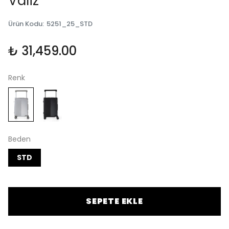
Valiz
Ürün Kodu
:
5251_25_STD
₺ 31,459.00
Renk
Beden
STD
SEPETE EKLE