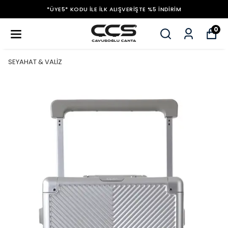
*ÜYE5* KODU ILE İLK ALIŞVERIŞTE %5 İNDIRIM
0
SEYAHAT & VALİZ