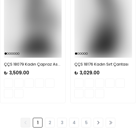
ÇÇS 18079 Kadın Çapraz Askılı El Çantası
ÇÇS 18176 Kadın Sırt Çantası
₺ 3,509.00
₺ 3,029.00
1
2
3
4
5