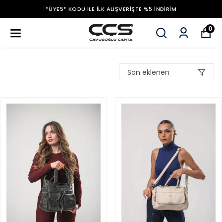
*ÜYE5* KODU ILE İLK ALIŞVERIŞTE %5 İNDIRIM
0
Son eklenen