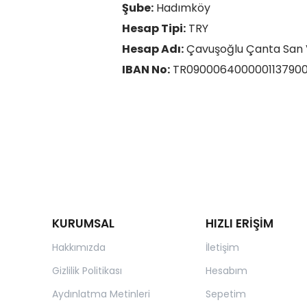
Şube:
Hadımköy
Hesap Tipi:
TRY
Hesap Adı:
Çavuşoğlu Çanta San Ve
IBAN No:
TR090006400000113790
KURUMSAL
HIZLI ERİŞİM
Hakkımızda
İletişim
Gizlilik Politikası
Hesabım
Aydınlatma Metinleri
Sepetim