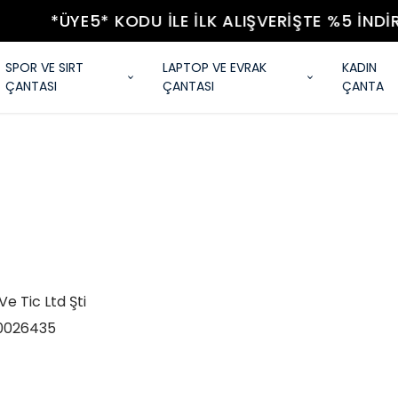
*ÜYE5* KODU ILE İLK ALIŞVERIŞTE %5 İNDIRIM
SPOR VE SIRT
LAPTOP VE EVRAK
KADIN
ÇANTASI
ÇANTASI
ÇANTA
 Tic Ltd Şti
0026435