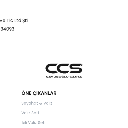
 Tic Ltd Şti
034093
ÖNE ÇIKANLAR
Seyahat & Valiz
Valiz Seti
İkili Valiz Seti