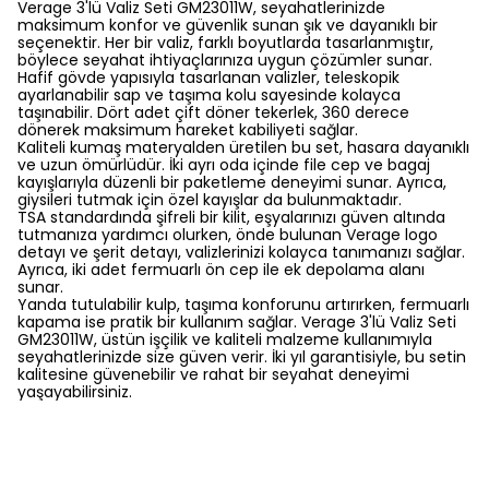
Verage 3'lü Valiz Seti GM23011W, seyahatlerinizde
maksimum konfor ve güvenlik sunan şık ve dayanıklı bir
seçenektir. Her bir valiz, farklı boyutlarda tasarlanmıştır,
böylece seyahat ihtiyaçlarınıza uygun çözümler sunar.
Hafif gövde yapısıyla tasarlanan valizler, teleskopik
ayarlanabilir sap ve taşıma kolu sayesinde kolayca
taşınabilir. Dört adet çift döner tekerlek, 360 derece
dönerek maksimum hareket kabiliyeti sağlar.
Kaliteli kumaş materyalden üretilen bu set, hasara dayanıklı
ve uzun ömürlüdür. İki ayrı oda içinde file cep ve bagaj
kayışlarıyla düzenli bir paketleme deneyimi sunar. Ayrıca,
giysileri tutmak için özel kayışlar da bulunmaktadır.
TSA standardında şifreli bir kilit, eşyalarınızı güven altında
tutmanıza yardımcı olurken, önde bulunan Verage logo
detayı ve şerit detayı, valizlerinizi kolayca tanımanızı sağlar.
Ayrıca, iki adet fermuarlı ön cep ile ek depolama alanı
sunar.
Yanda tutulabilir kulp, taşıma konforunu artırırken, fermuarlı
kapama ise pratik bir kullanım sağlar. Verage 3'lü Valiz Seti
GM23011W, üstün işçilik ve kaliteli malzeme kullanımıyla
seyahatlerinizde size güven verir. İki yıl garantisiyle, bu setin
kalitesine güvenebilir ve rahat bir seyahat deneyimi
yaşayabilirsiniz.