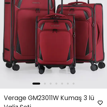
Verage GM23011W Kumaş 3 lü