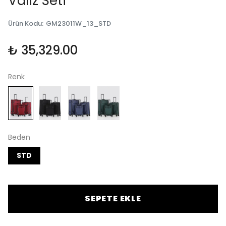
Valiz Seti
Ürün Kodu
:
GM23011W_13_STD
₺ 35,329.00
Renk
Beden
STD
SEPETE EKLE