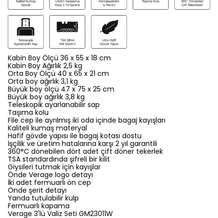
Kabin Boy Ölçü 36 x 55 x 18 cm
Kabin Boy Ağırlık 2,5 kg
Orta Boy Ölçü 40 x 65 x 21 cm
Orta boy ağırlık 3,1 kg
Büyük boy ölçü 47 x 75 x 25 cm
Büyük boy ağırlık 3,8 kg
Teleskopik ayarlanabilir sap
Taşıma kolu
File cep ile ayrılmış iki oda içinde bagaj kayışları
Kaliteli kumaş materyal
Hafif gövde yapısı ile bagaj kotası dostu
İşçilik ve üretim hatalarına karşı 2 yıl garantili
360°C dönebilen dört adet çift döner tekerlek
TSA standardında şifreli bir kilit
Giysileri tutmak için kayışlar
Önde Verage logo detayı
İki adet fermuarlı ön cep
Önde şerit detayı
Yanda tutulabilir kulp
Fermuarlı kapama
Verage 3'lü Valiz Seti GM23011W