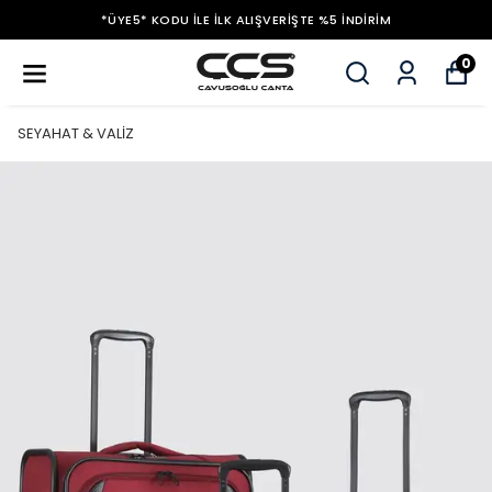
*ÜYE5* KODU ILE İLK ALIŞVERIŞTE %5 İNDIRIM
0
SEYAHAT & VALİZ