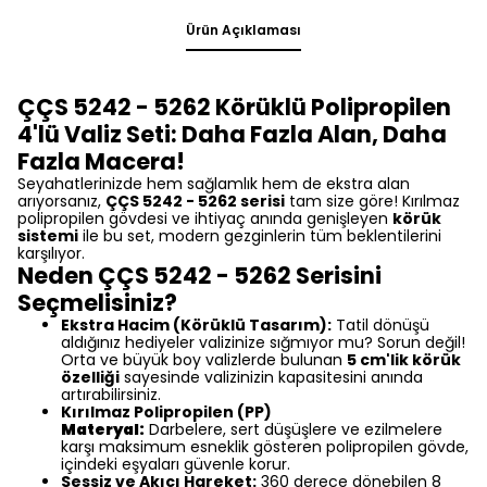
Ürün Açıklaması
ÇÇS 5242 - 5262 Körüklü Polipropilen
4'lü Valiz Seti: Daha Fazla Alan, Daha
Fazla Macera!
Seyahatlerinizde hem sağlamlık hem de ekstra alan
arıyorsanız,
ÇÇS 5242 - 5262 serisi
tam size göre! Kırılmaz
polipropilen gövdesi ve ihtiyaç anında genişleyen
körük
sistemi
ile bu set, modern gezginlerin tüm beklentilerini
karşılıyor.
Neden ÇÇS 5242 - 5262 Serisini
Seçmelisiniz?
Ekstra Hacim (Körüklü Tasarım):
Tatil dönüşü
aldığınız hediyeler valizinize sığmıyor mu? Sorun değil!
Orta ve büyük boy valizlerde bulunan
5 cm'lik körük
özelliği
sayesinde valizinizin kapasitesini anında
artırabilirsiniz.
Kırılmaz Polipropilen (PP)
Materyal:
Darbelere, sert düşüşlere ve ezilmelere
karşı maksimum esneklik gösteren polipropilen gövde,
içindeki eşyaları güvenle korur.
Sessiz ve Akıcı Hareket:
360 derece dönebilen 8