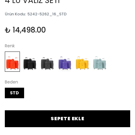
4 LÜ VALİZ SETİ
Ürün Kodu
:
5242-5262_16_STD
₺ 14,498.00
Renk
Beden
STD
SEPETE EKLE