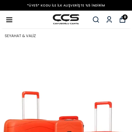
*ÜYE5* KODU ILE İLK ALIŞVERIŞTE %5 İNDIRIM
0
SEYAHAT & VALİZ