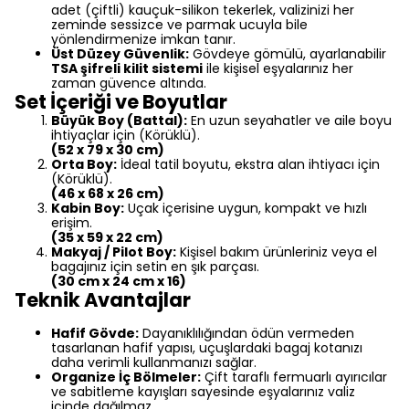
adet (çiftli) kauçuk-silikon tekerlek, valizinizi her
zeminde sessizce ve parmak ucuyla bile
yönlendirmenize imkan tanır.
Üst Düzey Güvenlik:
Gövdeye gömülü, ayarlanabilir
TSA şifreli kilit sistemi
ile kişisel eşyalarınız her
zaman güvence altında.
Set İçeriği ve Boyutlar
Büyük Boy (Battal):
En uzun seyahatler ve aile boyu
ihtiyaçlar için (Körüklü).
(52 x 79 x 30 cm)
Orta Boy:
İdeal tatil boyutu, ekstra alan ihtiyacı için
(Körüklü).
(46 x 68 x 26 cm)
Kabin Boy:
Uçak içerisine uygun, kompakt ve hızlı
erişim.
(35 x 59 x 22 cm)
Makyaj / Pilot Boy:
Kişisel bakım ürünleriniz veya el
bagajınız için setin en şık parçası.
(30 cm x 24 cm x 16)
Teknik Avantajlar
Hafif Gövde:
Dayanıklılığından ödün vermeden
tasarlanan hafif yapısı, uçuşlardaki bagaj kotanızı
daha verimli kullanmanızı sağlar.
Organize İç Bölmeler:
Çift taraflı fermuarlı ayırıcılar
ve sabitleme kayışları sayesinde eşyalarınız valiz
içinde dağılmaz.