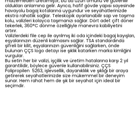
malzemeden üretilmiştir, bu da uzun ömürlü ve güvenilir
oldukları anlamına gelir. Ayrıca, hafif gövde yapısı sayesinde
havayolu bagaj kotalarına uygundur ve seyahatlerinizde
ekstra rahatlık sağlar. Teleskopik ayarlanabilir sap ve taşıma
kolu, valizleri kolayca taşımanızı sağlar. Dört adet çift döner
tekerlek, 360°C dönme özelliğiyle manevra kabiliyetini
artırır.
Valizlerdeki file cep ile ayrılmış iki oda içindeki bagaj kayışları,
eşyalarınızın düzenli kalmasını sağlar. TSA standardında
şifreli bir kilit, eşyalarınızın güvenliğini sağlarken, önde
bulunan ÇÇS logo detayı ise şıklık katarken marka kimliğini
vurgular.
Bu setin her bir valizi, işçilik ve üretim hatalarına karşı 2 yıl
garantilidir, böylece güvenle kullanabilirsiniz. ÇÇS
Polipropilen 5263, işlevsellik, dayanıklılık ve şıklığı bir araya
getirerek seyahatlerinizde size mükemmel bir deneyim
sunar. Hem rahat hem de şık bir seyahat için ideal bir
seçimdir.