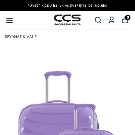
*ÜYE5* KODU ILE İLK ALIŞVERIŞTE %5 İNDIRIM
0
SEYAHAT & VALİZ