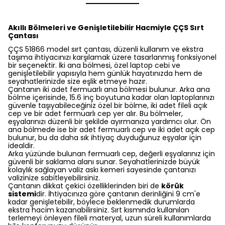
Akıllı Bölmeleri ve Genişletilebilir Hacmiyle ÇÇS Sırt
Çantası
ÇÇS 51866 model sırt çantası, düzenli kullanım ve ekstra
taşıma ihtiyacınızı karşılamak üzere tasarlanmış fonksiyonel
bir seçenektir. İki ana bölmesi, özel laptop cebi ve
genişletilebilir yapısıyla hem günlük hayatınızda hem de
seyahatlerinizde size eşlik etmeye hazır.
Çantanın iki adet fermuarlı ana bölmesi bulunur. Arka ana
bölme içerisinde, 15.6 inç boyutuna kadar olan laptoplarınızı
güvenle taşıyabileceğiniz özel bir bölme, iki adet fileli açık
cep ve bir adet fermuarlı cep yer alır. Bu bölmeler,
eşyalarınızı düzenli bir şekilde ayırmanıza yardımcı olur. Ön
ana bölmede ise bir adet fermuarlı cep ve iki adet açık cep
bulunur, bu da daha sık ihtiyaç duyduğunuz eşyalar için
idealdir.
Arka yüzünde bulunan fermuarlı cep, değerli eşyalarınız için
güvenli bir saklama alanı sunar. Seyahatlerinizde büyük
kolaylık sağlayan valiz askı kemeri sayesinde çantanızı
valizinize sabitleyebilirsiniz.
Çantanın dikkat çekici özelliklerinden biri de
körük
sistemi
dir. İhtiyacınıza göre çantanın derinliğini 9 cm'e
kadar genişletebilir, böylece beklenmedik durumlarda
ekstra hacim kazanabilirsiniz. Sırt kısmında kullanılan
terlemeyi önleyen fileli materyal, uzun süreli kullanımlarda