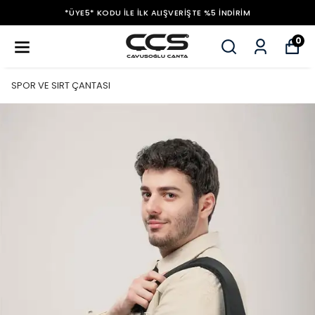
*ÜYE5* KODU ILE İLK ALIŞVERIŞTE %5 İNDIRIM
0
SPOR VE SIRT ÇANTASI