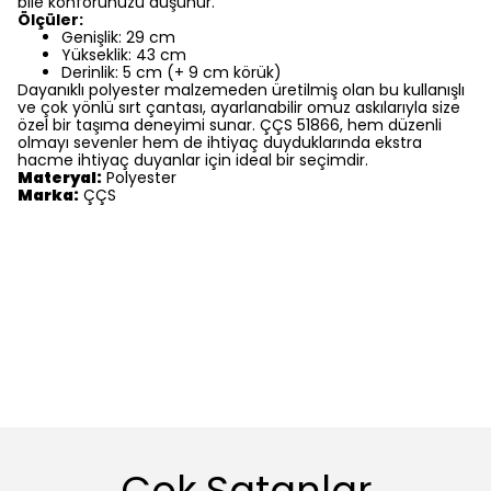
bile konforunuzu düşünür.
Ölçüler:
Genişlik: 29 cm
Yükseklik: 43 cm
Derinlik: 5 cm (+ 9 cm körük)
Dayanıklı polyester malzemeden üretilmiş olan bu kullanışlı
ve çok yönlü sırt çantası, ayarlanabilir omuz askılarıyla size
özel bir taşıma deneyimi sunar. ÇÇS 51866, hem düzenli
olmayı sevenler hem de ihtiyaç duyduklarında ekstra
hacme ihtiyaç duyanlar için ideal bir seçimdir.
Materyal:
Polyester
Marka:
ÇÇS
Çok Satanlar