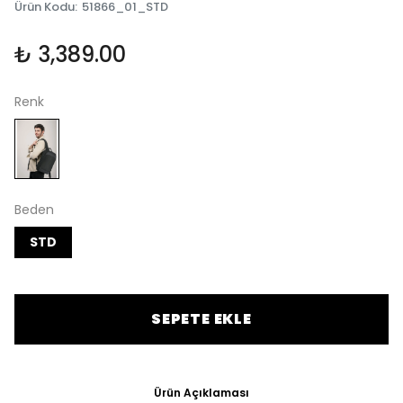
Ürün Kodu
:
51866_01_STD
₺ 3,389.00
Renk
Beden
STD
SEPETE EKLE
Ürün Açıklaması