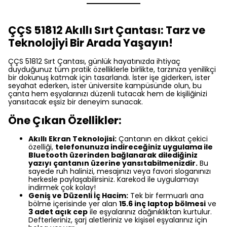
ÇÇS 51812 Akıllı Sırt Çantası: Tarz ve
Teknolojiyi Bir Arada Yaşayın!
ÇÇS 51812 Sırt Çantası, günlük hayatınızda ihtiyaç
duyduğunuz tüm pratik özelliklerle birlikte, tarzınıza yenilikçi
bir dokunuş katmak için tasarlandı. İster işe giderken, ister
seyahat ederken, ister üniversite kampüsünde olun, bu
çanta hem eşyalarınızı düzenli tutacak hem de kişiliğinizi
yansıtacak eşsiz bir deneyim sunacak.
Öne Çıkan Özellikler:
Akıllı Ekran Teknolojisi:
Çantanın en dikkat çekici
özelliği,
telefonunuza indireceğiniz uygulama ile
Bluetooth üzerinden bağlanarak dilediğiniz
yazıyı çantanın üzerine yansıtabilmenizdir.
Bu
sayede ruh halinizi, mesajınızı veya favori sloganınızı
herkesle paylaşabilirsiniz. Karekod ile uygulamayı
indirmek çok kolay!
Geniş ve Düzenli İç Hacim:
Tek bir fermuarlı ana
bölme içerisinde yer alan
15.6 inç laptop bölmesi
ve
3 adet açık cep
ile eşyalarınız dağınıklıktan kurtulur.
Defterleriniz, şarj aletleriniz ve kişisel eşyalarınız için