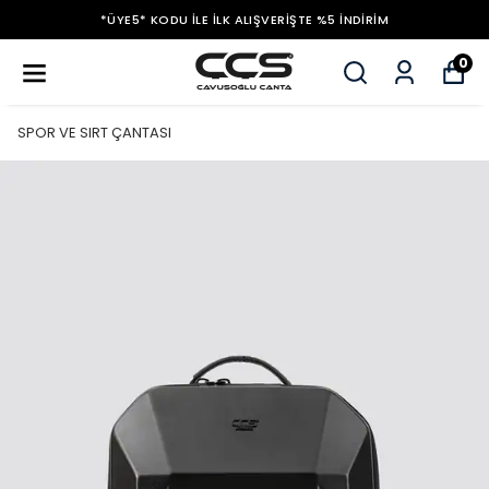
*ÜYE5* KODU ILE İLK ALIŞVERIŞTE %5 İNDIRIM
0
SPOR VE SIRT ÇANTASI