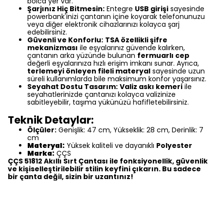
bolca yer var.
Şarjınız Hiç Bitmesin:
Entegre
USB girişi
sayesinde
powerbank'inizi çantanın içine koyarak telefonunuzu
veya diğer elektronik cihazlarınızı kolayca şarj
edebilirsiniz.
Güvenli ve Konforlu:
TSA özellikli şifre
mekanizması
ile eşyalarınız güvende kalırken,
çantanın arka yüzünde bulunan
fermuarlı cep
değerli eşyalarınıza hızlı erişim imkanı sunar. Ayrıca,
terlemeyi önleyen fileli materyal
sayesinde uzun
süreli kullanımlarda bile maksimum konfor yaşarsınız.
Seyahat Dostu Tasarım:
Valiz askı kemeri
ile
seyahatlerinizde çantanızı kolayca valizinize
sabitleyebilir, taşıma yükünüzü hafifletebilirsiniz.
Teknik Detaylar:
Ölçüler:
Genişlik: 47 cm, Yükseklik: 28 cm, Derinlik: 7
cm
Materyal:
Yüksek kaliteli ve dayanıklı
Polyester
Marka:
ÇÇS
ÇÇS 51812 Akıllı Sırt Çantası ile fonksiyonellik, güvenlik
ve kişiselleştirilebilir stilin keyfini çıkarın. Bu sadece
bir çanta değil, sizin bir uzantınız!