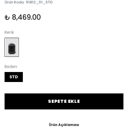
Ürün Kodu
:
51812_01_STD
₺ 8,469.00
Renk
Beden
STD
SEPETE EKLE
Ürün Açıklaması