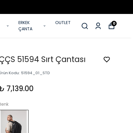
ERKEK
OUTLET
0
ÇANTA
ÇÇS 51594 Sırt Çantası
Ürün Kodu
:
51594_01_STD
₺ 7,139.00
Renk