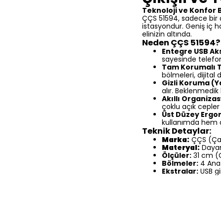
Teknoloji ve Konfor B
ÇÇS 51594, sadece bir ç
istasyondur. Geniş iç h
elinizin altında.
Neden ÇÇS 51594?
Entegre USB Ak
sayesinde telefon
Tam Korumalı T
bölmeleri, dijital
Gizli Koruma (
alır. Beklenmedik 
Akıllı Organiza
çoklu açık cepler
Üst Düzey Ergo
kullanımda hem 
Teknik Detaylar:
Marka:
ÇÇS (Ça
Materyal:
Dayanı
Ölçüler:
31 cm (G
Bölmeler:
4 Ana 
Ekstralar:
USB gi