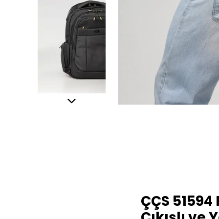
ÇÇS 51594 
Çıkışlı ve