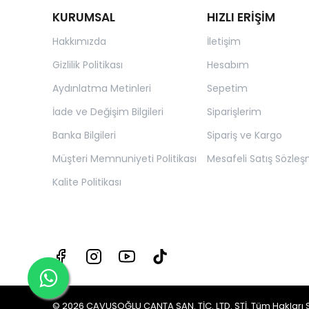
KURUMSAL
HIZLI ERİŞİM
Hakkımızda
İletişim
Gizlilik Politikası
Hesabım
Aydınlatma Metinleri
Sepetim
İade ve Değişim Bilgileri
Siparişlerim
Banka Bilgileri
Sipariş ve Kargo
Müşteri Memnuniyeti Politikası
Mesafeli Satış Sözleş
Kalite Politikası
© 2026 ÇAVUŞOĞLU ÇANTA SAN. TİC. LTD. ŞTİ. Tüm Hakları Sakl