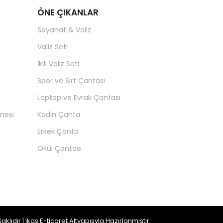
ÖNE ÇIKANLAR
Seyahat & Valiz
Valiz Seti
İkili Valiz Seti
Spor ve Sırt Çantası
Laptop ve Evrak Çantası
mesi
Kadın Çanta
Erkek Çanta
Okul Çantası
ıdır | ikas E-ticaret Altyapısyla Hazırlanmıştır.