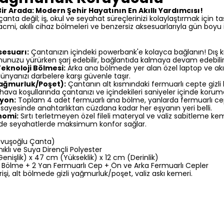
ir Arada: Modern Şehir Hayatının En Akıllı Yardımcısı!
anta değil; iş, okul ve seyahat süreçlerinizi kolaylaştırmak için t
acmi, akıllı cihaz bölmeleri ve benzersiz aksesuarlarıyla gün boyu 
sesuarı:
Çantanızın içindeki powerbank'e kolayca bağlanın! Dış kı
unuzu yürürken şarj edebilir, bağlantıda kalmaya devam edebilirs
eknoloji Bölmesi:
Arka ana bölmede yer alan özel laptop ve akıll
 dünyanızı darbelere karşı güvenle taşır.
Yağmurluk/Poşet):
Çantanın alt kısmındaki fermuarlı cepte gizli 
hava koşullarında çantanızı ve içindekileri saniyeler içinde korumay
syon:
Toplam 4 adet fermuarlı ana bölme, yanlarda fermuarlı cepl
 sayesinde anahtarlıktan cüzdana kadar her eşyanın yeri belli.
nomi:
Sırtı terletmeyen özel fileli materyal ve valiz sabitleme k
de seyahatlerde maksimum konfor sağlar.
vuşoğlu Çanta)
klı ve Suya Dirençli Polyester
enişlik) x 47 cm (Yükseklik) x 12 cm (Derinlik)
Bölme + 2 Yan Fermuarlı Cep + Ön ve Arka Fermuarlı Cepler
rişi, alt bölmede gizli yağmurluk/poşet, valiz askı kemeri.