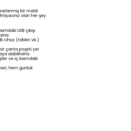
asarlanmış bir mobil
ihtiyacınız olan her şey
sımdaki USB çıkışı
iniz.
ı cihaz (tablet vb.)
bir çanta poşeti yer
a alabilirsiniz.
er ve iç kısımdaki
emeri, hem günlük