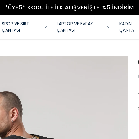
*ÜYE5* KODU ILE İLK ALIŞVERIŞTE %5 İNDIRIM
SPOR VE SIRT
LAPTOP VE EVRAK
KADIN
ÇANTASI
ÇANTASI
ÇANTA