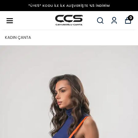
*ÜYE5* KODU ILE İLK ALIŞVERIŞTE %5 İNDIRIM
0
KADIN ÇANTA