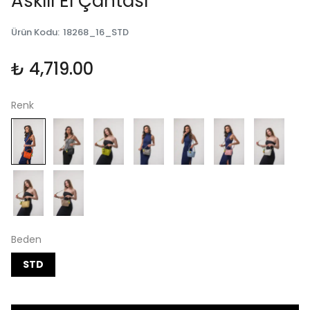
Askılı El Çantası
Ürün Kodu
:
18268_16_STD
₺ 4,719.00
Renk
Beden
STD