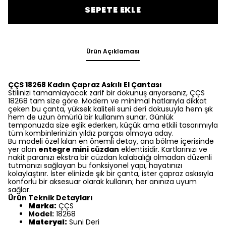
SEPETE EKLE
Ürün Açıklaması
ÇÇS 18268 Kadın Çapraz Askılı El Çantası
Stilinizi tamamlayacak zarif bir dokunuş arıyorsanız, ÇÇS
18268 tam size göre. Modern ve minimal hatlarıyla dikkat
çeken bu çanta, yüksek kaliteli suni deri dokusuyla hem şık
hem de uzun ömürlü bir kullanım sunar. Günlük
temponuzda size eşlik ederken, küçük ama etkili tasarımıyla
tüm kombinlerinizin yıldız parçası olmaya aday.
Bu modeli özel kılan en önemli detay, ana bölme içerisinde
yer alan
entegre mini cüzdan
eklentisidir. Kartlarınızı ve
nakit paranızı ekstra bir cüzdan kalabalığı olmadan düzenli
tutmanızı sağlayan bu fonksiyonel yapı, hayatınızı
kolaylaştırır. İster elinizde şık bir çanta, ister çapraz askısıyla
konforlu bir aksesuar olarak kullanın; her anınıza uyum
sağlar.
Ürün Teknik Detayları
Marka:
ÇÇS
Model:
18268
Materyal:
Suni Deri