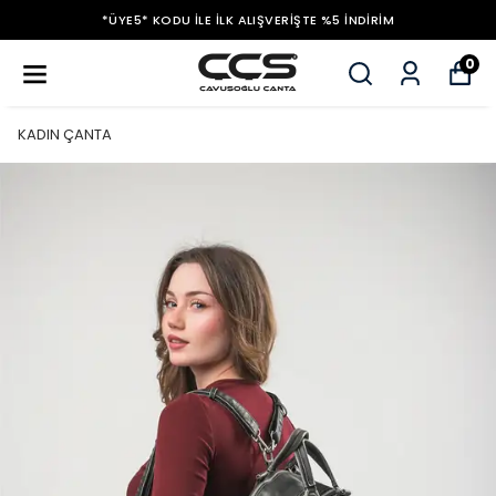
*ÜYE5* KODU ILE İLK ALIŞVERIŞTE %5 İNDIRIM
0
KADIN ÇANTA