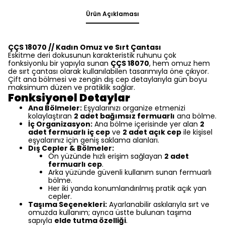
Ürün Açıklaması
ÇÇS 18070 // Kadın Omuz ve Sırt Çantası
Eskitme deri dokusunun karakteristik ruhunu çok
fonksiyonlu bir yapıyla sunan
ÇÇS 18070
, hem omuz hem
de sırt çantası olarak kullanılabilen tasarımıyla öne çıkıyor.
Çift ana bölmesi ve zengin dış cep detaylarıyla gün boyu
maksimum düzen ve pratiklik sağlar.
Fonksiyonel Detaylar
Ana Bölmeler:
Eşyalarınızı organize etmenizi
kolaylaştıran
2 adet bağımsız fermuarlı
ana bölme.
İç Organizasyon:
Ana bölme içerisinde yer alan
2
adet fermuarlı iç cep
ve
2 adet açık cep
ile kişisel
eşyalarınız için geniş saklama alanları.
Dış Cepler & Bölmeler:
Ön yüzünde hızlı erişim sağlayan
2 adet
fermuarlı cep
.
Arka yüzünde güvenli kullanım sunan fermuarlı
bölme.
Her iki yanda konumlandırılmış pratik açık yan
cepler.
Taşıma Seçenekleri:
Ayarlanabilir askılarıyla sırt ve
omuzda kullanım; ayrıca üstte bulunan taşıma
sapıyla
elde tutma özelliği
.