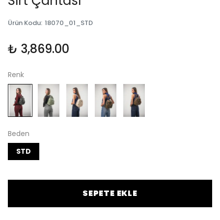
Sırt Çantası
Ürün Kodu
:
18070_01_STD
₺ 3,869.00
Renk
Beden
STD
SEPETE EKLE