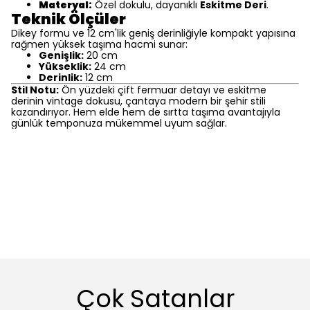
Materyal:
Özel dokulu, dayanıklı
Eskitme Deri
.
Teknik Ölçüler
Dikey formu ve 12 cm'lik geniş derinliğiyle kompakt yapısına
rağmen yüksek taşıma hacmi sunar:
Genişlik:
20 cm
Yükseklik:
24 cm
Derinlik:
12 cm
Stil Notu:
Ön yüzdeki çift fermuar detayı ve eskitme
derinin vintage dokusu, çantaya modern bir şehir stili
kazandırıyor. Hem elde hem de sırtta taşıma avantajıyla
günlük temponuza mükemmel uyum sağlar.
Çok Satanlar