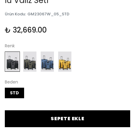
lü Valiz Seti
Ürün Kodu
:
GM23067W_05_STD
₺ 32,669.00
Renk
Beden
STD
SEPETE EKLE