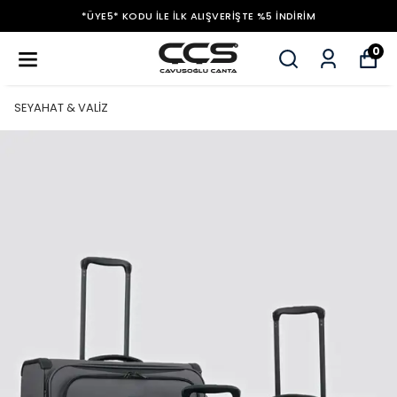
*ÜYE5* KODU ILE İLK ALIŞVERIŞTE %5 İNDIRIM
0
SEYAHAT & VALİZ