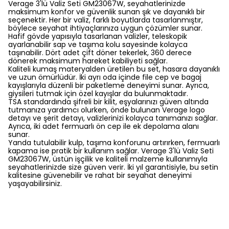
Verage 3'lü Valiz Seti GM23067W, seyahatlerinizde
maksimum konfor ve güvenlik sunan şık ve dayanıklı bir
seçenektir. Her bir valiz, farklı boyutlarda tasarlanmıştır,
böylece seyahat ihtiyaçlarınıza uygun çözümler sunar.
Hafif gövde yapısıyla tasarlanan valizler, teleskopik
ayarlanabilir sap ve taşıma kolu sayesinde kolayca
taşınabilir. Dört adet çift döner tekerlek, 360 derece
dönerek maksimum hareket kabiliyeti sağlar.
Kaliteli kumaş materyalden üretilen bu set, hasara dayanıklı
ve uzun ömürlüdür. İki ayrı oda içinde file cep ve bagaj
kayışlarıyla düzenli bir paketleme deneyimi sunar. Ayrıca,
giysileri tutmak için özel kayışlar da bulunmaktadır.
TSA standardında şifreli bir kilit, eşyalarınızı güven altında
tutmanıza yardımcı olurken, önde bulunan Verage logo
detayı ve şerit detayı, valizlerinizi kolayca tanımanızı sağlar.
Ayrıca, iki adet fermuarlı ön cep ile ek depolama alanı
sunar.
Yanda tutulabilir kulp, taşıma konforunu artırırken, fermuarlı
kapama ise pratik bir kullanım sağlar. Verage 3'lü Valiz Seti
GM23067W, üstün işçilik ve kaliteli malzeme kullanımıyla
seyahatlerinizde size güven verir. İki yıl garantisiyle, bu setin
kalitesine güvenebilir ve rahat bir seyahat deneyimi
yaşayabilirsiniz.