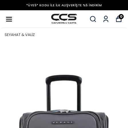
*ÜYE5* KODU ILE İLK ALIŞVERIŞTE %5 İNDIRIM
0
SEYAHAT & VALİZ