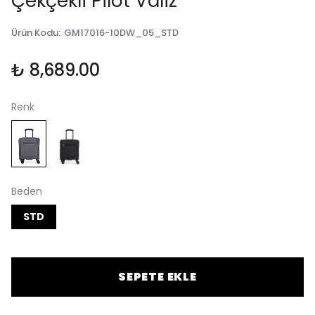
Çekçekli Pilot Valiz
Ürün Kodu
:
GM17016-10DW_05_STD
₺ 8,689.00
Renk
Beden
STD
SEPETE EKLE