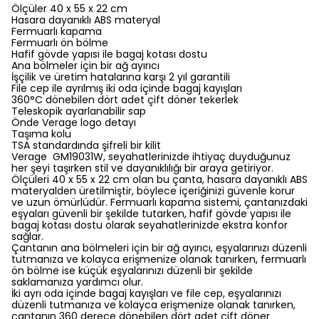
Ölçüler 40 x 55 x 22 cm
Hasara dayanıklı ABS materyal
Fermuarlı kapama
Fermuarlı ön bölme
Hafif gövde yapısı ile bagaj kotası dostu
Ana bölmeler için bir ağ ayırıcı
İşçilik ve üretim hatalarına karşı 2 yıl garantili
File cep ile ayrılmış iki oda içinde bagaj kayışları
360°C dönebilen dört adet çift döner tekerlek
Teleskopik ayarlanabilir sap
Önde Verage logo detayı
Taşıma kolu
TSA standardında şifreli bir kilit
Verage GM19031W, seyahatlerinizde ihtiyaç duyduğunuz
her şeyi taşırken stil ve dayanıklılığı bir araya getiriyor.
Ölçüleri 40 x 55 x 22 cm olan bu çanta, hasara dayanıklı ABS
materyalden üretilmiştir, böylece içeriğinizi güvenle korur
ve uzun ömürlüdür. Fermuarlı kapama sistemi, çantanızdaki
eşyaları güvenli bir şekilde tutarken, hafif gövde yapısı ile
bagaj kotası dostu olarak seyahatlerinizde ekstra konfor
sağlar.
Çantanın ana bölmeleri için bir ağ ayırıcı, eşyalarınızı düzenli
tutmanıza ve kolayca erişmenize olanak tanırken, fermuarlı
ön bölme ise küçük eşyalarınızı düzenli bir şekilde
saklamanıza yardımcı olur.
İki ayrı oda içinde bagaj kayışları ve file cep, eşyalarınızı
düzenli tutmanıza ve kolayca erişmenize olanak tanırken,
çantanın 360 derece dönebilen dört adet çift döner