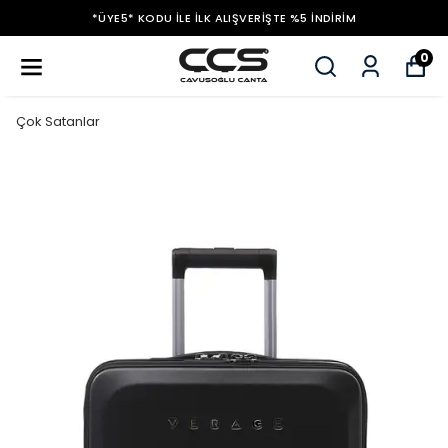
*ÜYE5* KODU ILE İLK ALIŞVERIŞTE %5 İNDIRIM
0
Çok Satanlar