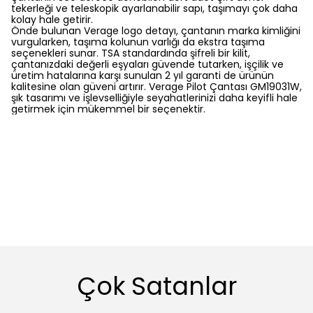
tekerleği ve teleskopik ayarlanabilir sapı, taşımayı çok daha
kolay hale getirir.
Önde bulunan Verage logo detayı, çantanın marka kimliğini
vurgularken, taşıma kolunun varlığı da ekstra taşıma
seçenekleri sunar. TSA standardında şifreli bir kilit,
çantanızdaki değerli eşyaları güvende tutarken, işçilik ve
üretim hatalarına karşı sunulan 2 yıl garanti de ürünün
kalitesine olan güveni artırır. Verage Pilot Çantası GM19031W,
şık tasarımı ve işlevselliğiyle seyahatlerinizi daha keyifli hale
getirmek için mükemmel bir seçenektir.
Çok Satanlar