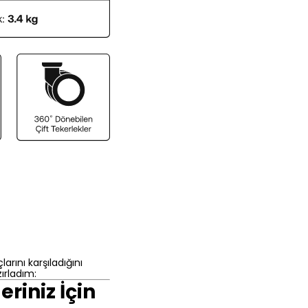
arını karşıladığını
ırladım:
riniz İçin