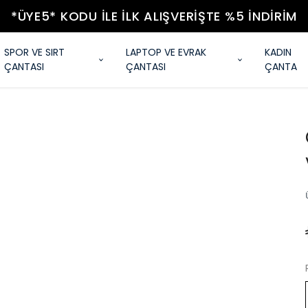
*ÜYE5* KODU ILE İLK ALIŞVERIŞTE %5 İNDIRIM
SPOR VE SIRT
LAPTOP VE EVRAK
KADIN
ÇANTASI
ÇANTASI
ÇANTA