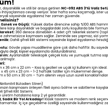
züm!
 dayanıklılık ve stili bir araya getiren
NC-092 ABS 3’lü Valiz Seti
ihtiyaçlarınıza cevap veriyor. İster hafta sonu kaçamağı, ister uzu
teryali sayesinde eşyalarınız her zaman güvende.
elisiniz?
 Esnek ve Güçlü:
Yüksek darbe direncine sahip %100 ABS hamma
lere karşı dayanıklıdır ve bagajlardaki zorlu koşullarda bile formun
Hareket:
360 derece dönebilen 4 adet çift tekerlek sistemi (topl
yöne zahmetsizce kaymasını sağlar. Zeminde ses yapmaz, sizi yorm
nlik:
Dahili şifreli kilit sistemi sayesinde kişisel eşyalarınızı hırsız
ostu:
Gövde yapısı muadillerine göre çok daha hafiftir. Bu sayed
ığıyla değil, kişisel eşyalarınızla doldurabilirsiniz.
arım:
Ayarlanabilir teleskopik çekçek kolu ve yumuşak tutma sapl
rılmıştır.
ri:
x 36 cm x 22 cm – Kısa iş gezileri ve uçak içi kullanım için ideal.
x 45 cm x 23 cm – 1-2 haftalık tatiller için mükemmel denge.
 x 50 cm x 30 cm – Tüm ailenin veya uzun süreli konaklamaların
krilonitril Bütadien Stiren)
ınızın karışmasını önleyen fileli ayırıcı bölme ve sabitleme kayışlar
i Şifreli Kilit Sistemi.
e üretim hatalarına karşı 2 yıl garantilidir.
, Sadık Bir Yol Arkadaşı!
Klasik tasarımı ve modern renk seçenek
ı tamamlar. İç içe geçebilme özelliği sayesinde kullanmadığınız 