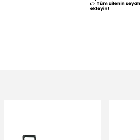
👉
Tüm ailenin seyah
ekleyin!