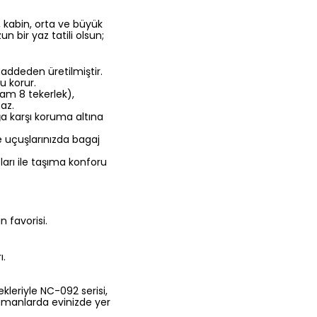
, kabin, orta ve büyük
n bir yaz tatili olsun;
ddeden üretilmiştir.
u korur.
am 8 tekerlek),
az.
lığa karşı koruma altına
e uçuşlarınızda bagaj
arı ile taşıma konforu
 favorisi.
ı.
leriyle NC-092 serisi,
zamanlarda evinizde yer