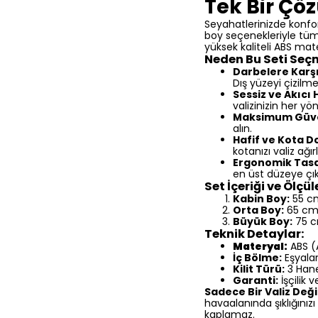
Tek Bir Çö
Seyahatlerinizde konfor,
boy seçenekleriyle tüm 
yüksek kaliteli ABS ma
Neden Bu Seti Seçm
Darbelere Karşı
Dış yüzeyi çizilme
Sessiz ve Akıcı 
valizinizin her 
Maksimum Güve
alın.
Hafif ve Kota D
kotanızı valiz ağırl
Ergonomik Tas
en üst düzeye çıka
Set İçeriği ve Ölçüle
Kabin Boy:
55 cm 
Orta Boy:
65 cm 
Büyük Boy:
75 cm
Teknik Detaylar:
Materyal:
ABS (A
İç Bölme:
Eşyalar
Kilit Türü:
3 Hanel
Garanti:
İşçilik v
Sadece Bir Valiz Değil
havaalanında şıklığınız
kaplamaz.