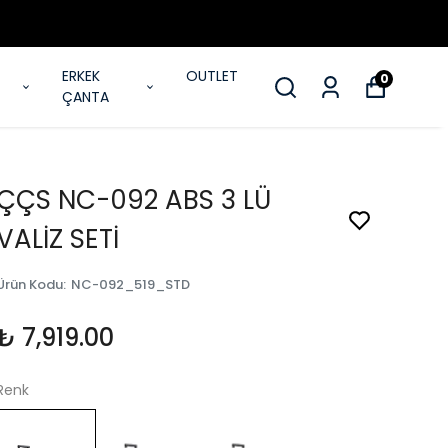
ERKEK
OUTLET
0
ÇANTA
ÇÇS NC-092 ABS 3 LÜ
VALİZ SETİ
Ürün Kodu
:
NC-092_519_STD
₺ 7,919.00
Renk