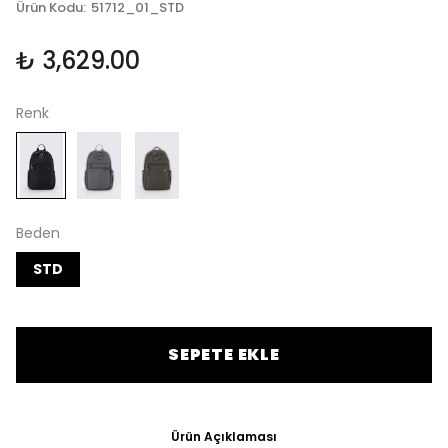
Ürün Kodu
:
51712_01_STD
₺ 3,629.00
Renk
Beden
STD
SEPETE EKLE
Ürün Açıklaması