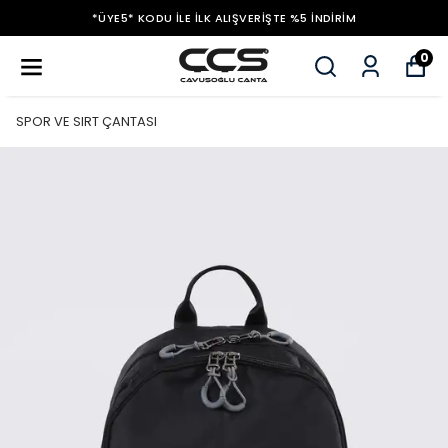
*ÜYE5* KODU ILE İLK ALIŞVERIŞTE %5 İNDIRIM
0
SPOR VE SIRT ÇANTASI