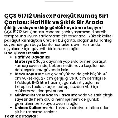
ÇÇS 51712 Unisex Paraşüt Kumaş Sırt
Çantası: Hafiflik ve Şıklık Bir Arada
Şıklığı ve dayanıklılığı günlük hayatınıza taşıyın!
ÇÇS 51712 Sırt Çantası, modern şehir yaşamının dinamik
temposuna uyum sağlamanız için tasarlandı. Yüksek kaliteli
paraşüt kumaştan
üretilen bu çanta, olağanüstü hafifliği
sayesinde gün boyu konfor sunarken, aynı zamanda
eşyalarınız için güvenilir bir koruma sağlar.
Öne Çıkan Özellikler:
Hafif ve Dayanıklı
Materyal:
Suya dayanıklı yapısıyla bilinen paraşüt
kumaşı sayesinde, beklenmedik hava koşullarında
dahi eşyalarınız güvende kalır.
İdeal Boyutlar:
Ne çok büyük ne de çok küçük. 43
cm yüksekliği, 27 cm genişliği ve 10 cm derinliği ile
(Yaklaşık 11-12 litre hacim), günlük ihtiyaçlarınız
(kitaplar, tablet, küçük laptop, cüzdan vb.) için
mükemmel dengeyi sunar.
Minimalist ve Modern Tasarım:
Sade ve zarif çizgisi
sayesinde hem okula, hem işe hem de günlük
gezintilerinize kolayca uyum sağlar.
Unisex Kullanım:
Her tarza ve cinsiyete hitap eden
şık bir tasarıma sahiptir.
Teknik Detaylar: