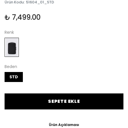
Ürün Kodu
:
51604_01_STD
₺ 7,499.00
Renk
Beden
STD
SEPETE EKLE
Ürün Açıklaması