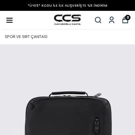
*ÜYE5* KODU ILE İLK ALIŞVERIŞTE %5 İNDIRIM
0
SPOR VE SIRT ÇANTASI