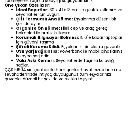
sabitleyerek taşıma kolaylığı sağlayabilirsiniz.
Öne Çıkan Özellikler:
İdeal Boyutlar:
30 x 41 x 13 cm ile günlük kullanım ve
seyahatler için uygun.
Çift Fermuarlı Ana Bölme:
Eşyalarınızı düzenli bir
şekilde ayırın.
Organize Ön Bölme:
Fileli cep ve araç gereç
bölmeleri ile pratik kullanım.
Korumalı Bilgisayar Bölmesi:
15.6"e kadar laptoplar
için güvenli taşıma.
Şifreli Koruma Kilidi:
Eşyalarınız için ekstra güvenlik.
USB Şarj Bağlantısı:
Powerbank ile mobil cihazlarınızı
kolayca şarj edin.
Valiz Askı Kemeri:
Seyahatlerde taşıma kolaylığı
sağlar.
ÇÇS 51604 sırt çantası ile hem günlük hayatınızda hem de
seyahatlerinizde ihtiyaç duyduğunuz tüm eşyalarınızı
güvenle, düzenli bir şekilde ve şıklıkla taşıyın!