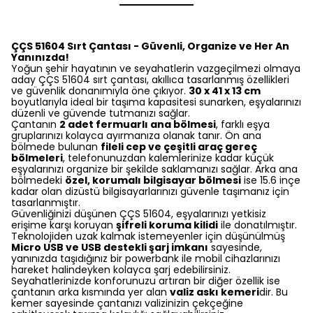
ÇÇS 51604 Sırt Çantası - Güvenli, Organize ve Her An
Yanınızda!
Yoğun şehir hayatının ve seyahatlerin vazgeçilmezi olmaya
aday ÇÇS 51604 sırt çantası, akıllıca tasarlanmış özellikleri
ve güvenlik donanımıyla öne çıkıyor.
30 x 41 x 13 cm
boyutlarıyla ideal bir taşıma kapasitesi sunarken, eşyalarınızı
düzenli ve güvende tutmanızı sağlar.
Çantanın
2 adet fermuarlı ana bölmesi
, farklı eşya
gruplarınızı kolayca ayırmanıza olanak tanır. Ön ana
bölmede bulunan
fileli cep ve çeşitli araç gereç
bölmeleri
, telefonunuzdan kalemlerinize kadar küçük
eşyalarınızı organize bir şekilde saklamanızı sağlar. Arka ana
bölmedeki
özel, korumalı bilgisayar bölmesi
ise 15.6 inçe
kadar olan dizüstü bilgisayarlarınızı güvenle taşımanız için
tasarlanmıştır.
Güvenliğinizi düşünen ÇÇS 51604, eşyalarınızı yetkisiz
erişime karşı koruyan
şifreli koruma kilidi
ile donatılmıştır.
Teknolojiden uzak kalmak istemeyenler için düşünülmüş
Micro USB ve USB destekli şarj imkanı
sayesinde,
yanınızda taşıdığınız bir powerbank ile mobil cihazlarınızı
hareket halindeyken kolayca şarj edebilirsiniz.
Seyahatlerinizde konforunuzu artıran bir diğer özellik ise
çantanın arka kısmında yer alan
valiz askı kemeri
dir. Bu
kemer sayesinde çantanızı valizinizin çekçeğine