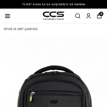
*ÜYE5* KODU ILE İLK ALIŞVERIŞTE %5 İNDIRIM
0
SPOR VE SIRT ÇANTASI