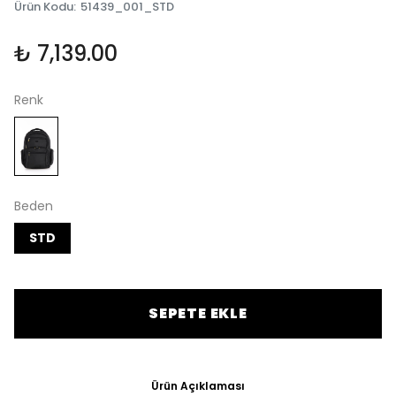
Ürün Kodu
:
51439_001_STD
₺ 7,139.00
Renk
Beden
STD
SEPETE EKLE
Ürün Açıklaması