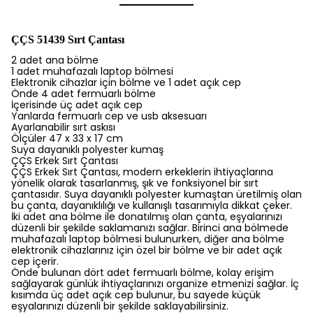
ÇÇS 51439 Sırt Çantası
2 adet ana bölme
1 adet muhafazalı laptop bölmesi
Elektronik cihazlar için bölme ve 1 adet açık cep
Önde 4 adet fermuarlı bölme
İçerisinde üç adet açık cep
Yanlarda fermuarlı cep ve usb aksesuarı
Ayarlanabilir sırt askısı
Ölçüler 47 x 33 x 17 cm
Suya dayanıklı polyester kumaş
ÇÇS Erkek Sırt Çantası
ÇÇS Erkek Sırt Çantası, modern erkeklerin ihtiyaçlarına
yönelik olarak tasarlanmış, şık ve fonksiyonel bir sırt
çantasıdır. Suya dayanıklı polyester kumaştan üretilmiş olan
bu çanta, dayanıklılığı ve kullanışlı tasarımıyla dikkat çeker.
İki adet ana bölme ile donatılmış olan çanta, eşyalarınızı
düzenli bir şekilde saklamanızı sağlar. Birinci ana bölmede
muhafazalı laptop bölmesi bulunurken, diğer ana bölme
elektronik cihazlarınız için özel bir bölme ve bir adet açık
cep içerir.
Önde bulunan dört adet fermuarlı bölme, kolay erişim
sağlayarak günlük ihtiyaçlarınızı organize etmenizi sağlar. İç
kısımda üç adet açık cep bulunur, bu sayede küçük
eşyalarınızı düzenli bir şekilde saklayabilirsiniz.