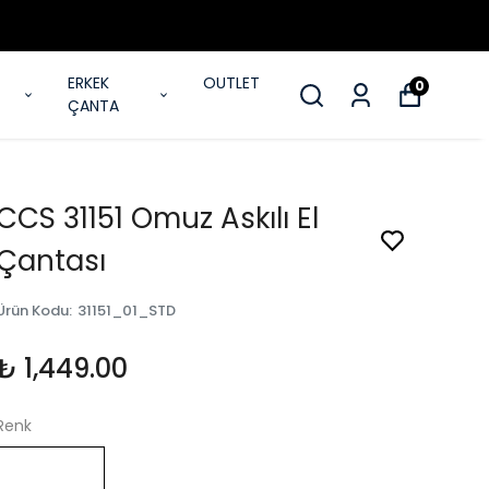
ERKEK
OUTLET
0
ÇANTA
CCS 31151 Omuz Askılı El
Çantası
Ürün Kodu
:
31151_01_STD
₺ 1,449.00
Renk