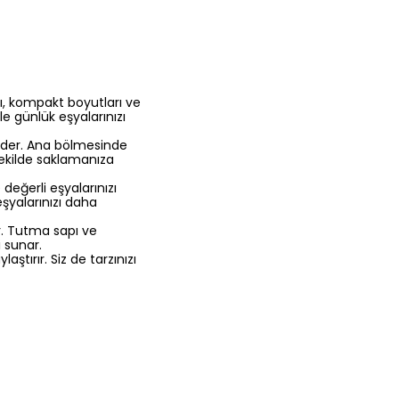
ı, kompakt boyutları ve
le günlük eşyalarınızı
 eder. Ana bölmesinde
şekilde saklamanıza
değerli eşyalarınızı
eşyalarınızı daha
r. Tutma sapı ve
i sunar.
aştırır. Siz de tarzınızı