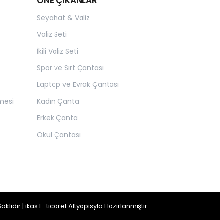
ÖNE ÇIKANLAR
Seyahat & Valiz
Valiz Seti
İkili Valiz Seti
Spor ve Sırt Çantası
Laptop ve Evrak Çantası
mesi
Kadın Çanta
Erkek Çanta
Okul Çantası
ıdır | ikas E-ticaret Altyapısyla Hazırlanmıştır.