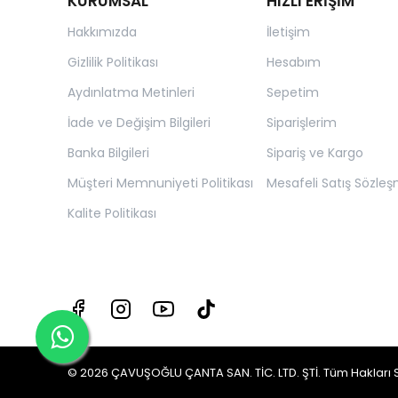
KURUMSAL
HIZLI ERİŞİM
Hakkımızda
İletişim
Gizlilik Politikası
Hesabım
Aydınlatma Metinleri
Sepetim
İade ve Değişim Bilgileri
Siparişlerim
Banka Bilgileri
Sipariş ve Kargo
Müşteri Memnuniyeti Politikası
Mesafeli Satış Sözleş
Kalite Politikası
© 2026 ÇAVUŞOĞLU ÇANTA SAN. TİC. LTD. ŞTİ. Tüm Hakları Sakl