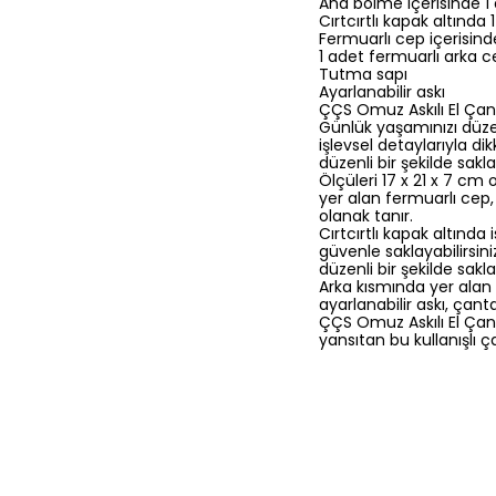
Ana bölme içerisinde 1 
Cırtcırtlı kapak altında
Fermuarlı cep içerisin
1 adet fermuarlı arka 
Tutma sapı
Ayarlanabilir askı
ÇÇS Omuz Askılı El Çan
Günlük yaşamınızı düze
işlevsel detaylarıyla di
düzenli bir şekilde sakl
Ölçüleri 17 x 21 x 7 cm
yer alan fermuarlı cep,
olanak tanır.
Cırtcırtlı kapak altında
güvenle saklayabilirsin
düzenli bir şekilde sakl
Arka kısmında yer alan
ayarlanabilir askı, çan
ÇÇS Omuz Askılı El Çantas
yansıtan bu kullanışlı ç