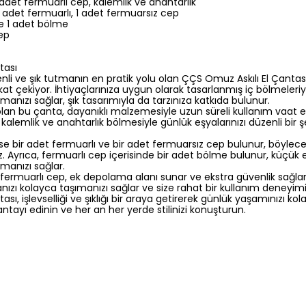
adet fermuarlı cep, kalemlik ve anahtarlık
 1 adet fermuarlı, 1 adet fermuarsız cep
de 1 adet bölme
cep
tası
nli ve şık tutmanın en pratik yolu olan ÇÇS Omuz Askılı El Çantas
kkat çekiyor. İhtiyaçlarınıza uygun olarak tasarlanmış iç bölmeleriy
amanızı sağlar, şık tasarımıyla da tarzınıza katkıda bulunur.
 olan bu çanta, dayanıklı malzemesiyle uzun süreli kullanım vaat
 kalemlik ve anahtarlık bölmesiyle günlük eşyalarınızı düzenli bir 
 ise bir adet fermuarlı ve bir adet fermuarsız cep bulunur, böylece 
iz. Ayrıca, fermuarlı cep içerisinde bir adet bölme bulunur, küçük 
amanızı sağlar.
 fermuarlı cep, ek depolama alanı sunar ve ekstra güvenlik sağla
tanızı kolayca taşımanızı sağlar ve size rahat bir kullanım deneyim
ı, işlevselliği ve şıklığı bir araya getirerek günlük yaşamınızı kolayl
antayı edinin ve her an her yerde stilinizi konuşturun.