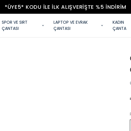
*ÜYE5* KODU ILE İLK ALIŞVERIŞTE %5 İNDIRIM
SPOR VE SIRT
LAPTOP VE EVRAK
KADIN
ÇANTASI
ÇANTASI
ÇANTA