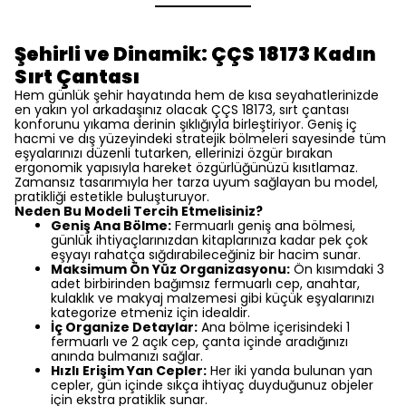
Şehirli ve Dinamik: ÇÇS 18173 Kadın
Sırt Çantası
Hem günlük şehir hayatında hem de kısa seyahatlerinizde
en yakın yol arkadaşınız olacak ÇÇS 18173, sırt çantası
konforunu yıkama derinin şıklığıyla birleştiriyor. Geniş iç
hacmi ve dış yüzeyindeki stratejik bölmeleri sayesinde tüm
eşyalarınızı düzenli tutarken, ellerinizi özgür bırakan
ergonomik yapısıyla hareket özgürlüğünüzü kısıtlamaz.
Zamansız tasarımıyla her tarza uyum sağlayan bu model,
pratikliği estetikle buluşturuyor.
Neden Bu Modeli Tercih Etmelisiniz?
Geniş Ana Bölme:
Fermuarlı geniş ana bölmesi,
günlük ihtiyaçlarınızdan kitaplarınıza kadar pek çok
eşyayı rahatça sığdırabileceğiniz bir hacim sunar.
Maksimum Ön Yüz Organizasyonu:
Ön kısımdaki 3
adet birbirinden bağımsız fermuarlı cep, anahtar,
kulaklık ve makyaj malzemesi gibi küçük eşyalarınızı
kategorize etmeniz için idealdir.
İç Organize Detaylar:
Ana bölme içerisindeki 1
fermuarlı ve 2 açık cep, çanta içinde aradığınızı
anında bulmanızı sağlar.
Hızlı Erişim Yan Cepler:
Her iki yanda bulunan yan
cepler, gün içinde sıkça ihtiyaç duyduğunuz objeler
için ekstra pratiklik sunar.