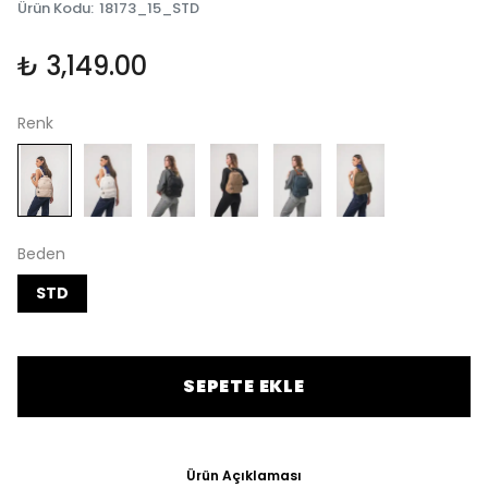
Ürün Kodu
:
18173_15_STD
₺ 3,149.00
Renk
Beden
STD
SEPETE EKLE
Ürün Açıklaması