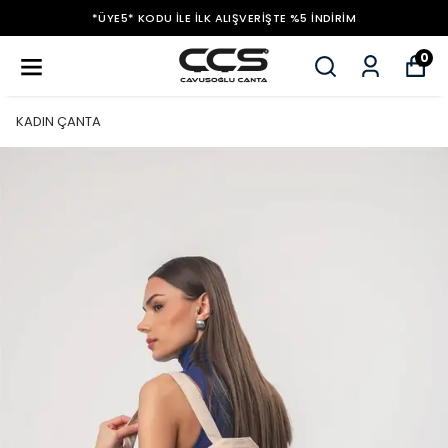
*ÜYE5* KODU ILE İLK ALIŞVERIŞTE %5 İNDIRIM
0
KADIN ÇANTA