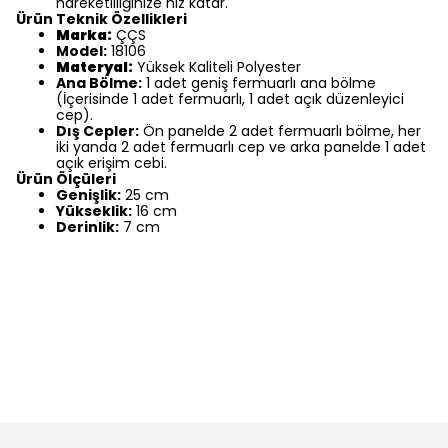
hareketliliğinize hız katar.
Ürün Teknik Özellikleri
Marka:
ÇÇS
Model:
18106
Materyal:
Yüksek Kaliteli Polyester
Ana Bölme:
1 adet geniş fermuarlı ana bölme
(İçerisinde 1 adet fermuarlı, 1 adet açık düzenleyici
cep).
Dış Cepler:
Ön panelde 2 adet fermuarlı bölme, her
iki yanda 2 adet fermuarlı cep ve arka panelde 1 adet
açık erişim cebi.
Ürün Ölçüleri
Genişlik:
25 cm
Yükseklik:
16 cm
Derinlik:
7 cm