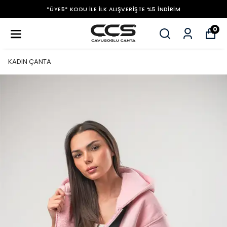
*ÜYE5* KODU ILE İLK ALIŞVERIŞTE %5 İNDIRIM
0
KADIN ÇANTA