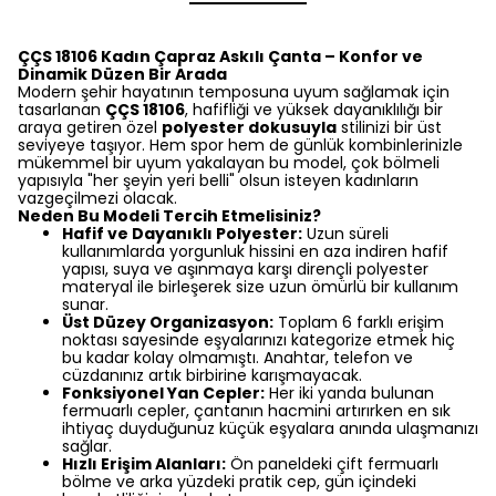
ÇÇS 18106 Kadın Çapraz Askılı Çanta – Konfor ve
Dinamik Düzen Bir Arada
Modern şehir hayatının temposuna uyum sağlamak için
tasarlanan
ÇÇS 18106
, hafifliği ve yüksek dayanıklılığı bir
araya getiren özel
polyester dokusuyla
stilinizi bir üst
seviyeye taşıyor. Hem spor hem de günlük kombinlerinizle
mükemmel bir uyum yakalayan bu model, çok bölmeli
yapısıyla "her şeyin yeri belli" olsun isteyen kadınların
vazgeçilmezi olacak.
Neden Bu Modeli Tercih Etmelisiniz?
Hafif ve Dayanıklı Polyester:
Uzun süreli
kullanımlarda yorgunluk hissini en aza indiren hafif
yapısı, suya ve aşınmaya karşı dirençli polyester
materyal ile birleşerek size uzun ömürlü bir kullanım
sunar.
Üst Düzey Organizasyon:
Toplam 6 farklı erişim
noktası sayesinde eşyalarınızı kategorize etmek hiç
bu kadar kolay olmamıştı. Anahtar, telefon ve
cüzdanınız artık birbirine karışmayacak.
Fonksiyonel Yan Cepler:
Her iki yanda bulunan
fermuarlı cepler, çantanın hacmini artırırken en sık
ihtiyaç duyduğunuz küçük eşyalara anında ulaşmanızı
sağlar.
Hızlı Erişim Alanları:
Ön paneldeki çift fermuarlı
bölme ve arka yüzdeki pratik cep, gün içindeki