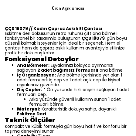
Ürün Açıklaması
ÇÇS 18079 // Kadın Çapraz Askılı El Çantası
Eskitme deri dokusunun retro ruhunu çift ana bölmeli
fonksiyonel bir tasarımla buluşturan
ÇÇS 18079
, gün boyu
düzenli kalmak isteyenler için ideal bir seçenek. Hem el
çantası hem de çapraz askılı kullanım avantajıyla stilinize
pratik bir dokunuş katar.
Fonksiyonel Detaylar
Ana Bölmeler:
Eşyalarınızı kolayca ayırmanızı
sağlayan
2 adet bağımsız fermuarlı
ana bölme.
İç Organizasyon:
Ana bölme içerisinde yer alan 1
adet fermuarlı iç cep ve 1 adet açık cep ile kişisel
eşyalarınız güvende.
Dış Cepler:
* Ön yüzünde hızlı erişim sağlayan 1 adet
fermuarlı cep.
Arka yüzünde güvenli kullanım sunan 1 adet
fermuarlı bölme.
Materyal:
Karakteristik dokuya sahip, dayanıklı
Eskitme Deri
.
Teknik Ölçüler
Kompakt ve kübik formuyla gün boyu hafif ve konforlu bir
taşıma deneyimi sunar:
Genişlik:
21 cm