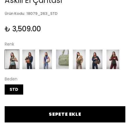
Askılı El Çantası
Ürün Kodu
:
18079_263_STD
₺ 3,509.00
Renk
Beden
STD
SEPETE EKLE