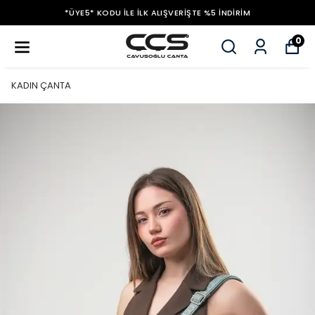
*ÜYE5* KODU ILE İLK ALIŞVERIŞTE %5 İNDIRIM
0
KADIN ÇANTA